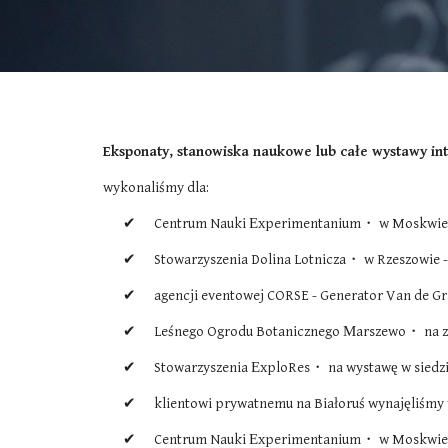
Eksponaty, stanowiska naukowe lub całe wystawy in
wykonaliśmy dla:
✔      Centrum Nauki Еxperimentanium・ w Moskwie 
✔      Stowarzyszenia Dolina Lotnicza・ w Rzeszowie - 
✔      agencji eventowej CORSE - Generator Van de Gr
✔      Leśnego Ogrodu Botanicznego Мarszewo・ na 
✔      Stowarzyszenia ЕxploRes・ na wystawę w siedzi
✔      klientowi prywatnemu na Białoruś wynajęliśm
✔      Centrum Nauki Еxperimentanium・ w Moskwie - 