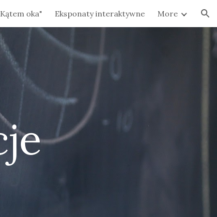
Kątem oka"
Eksponaty interaktywne
More
ion
cje