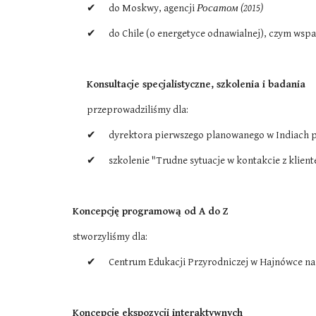
✔      do Moskwy, agencji 
Росатом (2015)
✔      do Chile (o energetyce odnawialnej), czym ws
Konsultacje specjalistyczne, szkolenia i badania 
przeprowadziliśmy dla:
✔      dyrektora pierwszego planowanego w Indiach
✔      szkolenie "Trudne sytuacje w kontakcie z kli
Koncepcję programową od A do Z 
stworzyliśmy dla:
✔      Centrum Edukacji Przyrodniczej w Hajnówce n
Koncepcję ekspozycji interaktywnych  