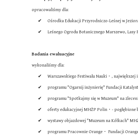
opracowaliśmy dla:
✔      Ośrodka Edukacji Przyrodniczo-Leśnej w Jezi
✔      Leśnego Ogrodu Botanicznego Marszewo, Lasy 
Badania ewaluacyjne
wykonaliśmy dla:
✔      Warszawskiego Festiwalu Nauki・, największej
✔      programu "Ogarnij inżynierię" Fundacji Katal
✔      programu "Spotkajmy się w Muzeum" na zlecen
✔      oferty edukacyjnej MHŻP Polin・- pogłębione
✔      wystawy objazdowej "Muzeum na Kółkach" MHŻP 
✔      programu Pracownie Orange・ Fundacji Orange