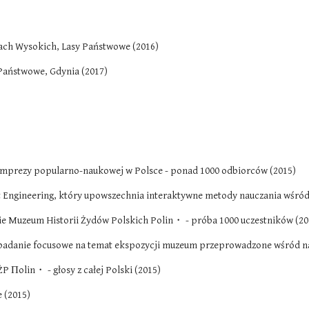
orach Wysokich, Lasy Państwowe (2016)
Państwowe, Gdynia (2017)
 imprezy popularno-naukowej w Polsce - ponad 1000 odbiorców (2015)
yst Engineering, który upowszechnia interaktywne metody nauczania wśród
ie Muzeum Historii Żydów Polskich Polin・ - próba 1000 uczestników (20
 badanie focusowe na temat ekspozycji muzeum przeprowadzone wśród na
Пolin・ - głosy z całej Polski (2015) 
 (2015)