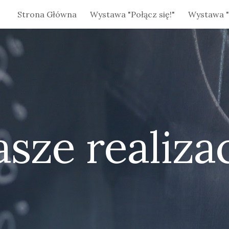
Strona Główna
Wystawa "Połącz się!"
Wystawa "
ip to main content
Skip to navigat
sze realiza